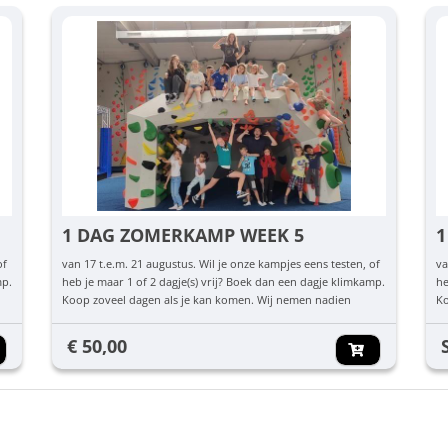
1 DAG ZOMERKAMP WEEK 5
1
of
van 17 t.e.m. 21 augustus. Wil je onze kampjes eens testen, of
va
mp.
heb je maar 1 of 2 dagje(s) vrij? Boek dan een dagje klimkamp.
he
Koop zoveel dagen als je kan komen. Wij nemen nadien
Ko
.
contact met je op om te checken welke dag(en) jullie komen.
co
€ 50,00