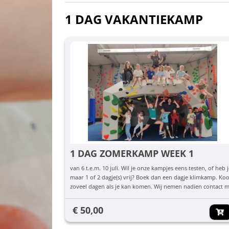
1 DAG VAKANTIEKAMP
1 DAG ZOMERKAMP WEEK 1
van 6 t.e.m. 10 juli. Wil je onze kampjes eens testen, of heb 
maar 1 of 2 dagje(s) vrij? Boek dan een dagje klimkamp. Ko
zoveel dagen als je kan komen. Wij nemen nadien contact 
je op om te checken welke dag(en) jullie komen.
€ 50,00