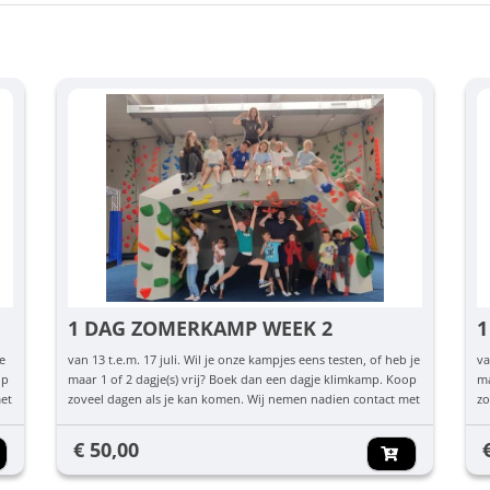
1 DAG ZOMERKAMP WEEK 2
1
je
van 13 t.e.m. 17 juli. Wil je onze kampjes eens testen, of heb je
va
op
maar 1 of 2 dagje(s) vrij? Boek dan een dagje klimkamp. Koop
ma
met
zoveel dagen als je kan komen. Wij nemen nadien contact met
zo
je op om te checken welke dag(en) jullie komen.
je
€ 50,00