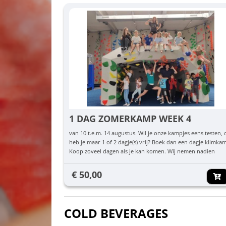
1 DAG ZOMERKAMP WEEK 4
van 10 t.e.m. 14 augustus. Wil je onze kampjes eens testen, 
heb je maar 1 of 2 dagje(s) vrij? Boek dan een dagje klimka
Koop zoveel dagen als je kan komen. Wij nemen nadien
contact met je op om te checken welke dag(en) jullie komen
€ 50,00
COLD BEVERAGES