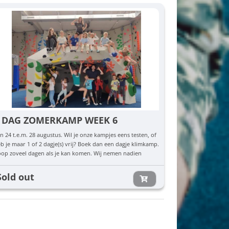
 DAG ZOMERKAMP WEEK 6
n 24 t.e.m. 28 augustus. Wil je onze kampjes eens testen, of
b je maar 1 of 2 dagje(s) vrij? Boek dan een dagje klimkamp.
op zoveel dagen als je kan komen. Wij nemen nadien
ntact met je op om te checken welke dag(en) jullie komen.
Sold out