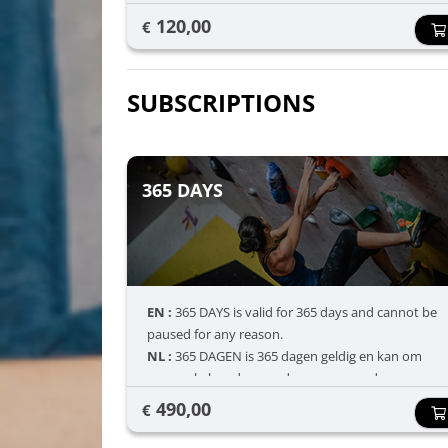
FR :
Valable pour 10 entrées chez Petite Ile, Hall9, A
120,00
€
Bloc et camp de base
SUBSCRIPTIONS
365 DAYS
EN :
365 DAYS is valid for 365 days and cannot be
paused for any reason.
NL :
365 DAGEN is 365 dagen geldig en kan om
geen enkele reden worden gepauzeerd.
FR :
365 JOURS est valable pendant 365 jours et ne
490,00
€
peut être interrompu pour quelque raison que ce
soit.