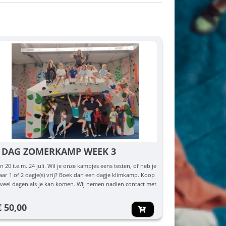
 DAG ZOMERKAMP WEEK 3
n 20 t.e.m. 24 juli. Wil je onze kampjes eens testen, of heb je
ar 1 of 2 dagje(s) vrij? Boek dan een dagje klimkamp. Koop
veel dagen als je kan komen. Wij nemen nadien contact met
 op om te checken welke dag(en) jullie komen.
€ 50,00