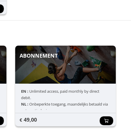
ABONNEMENT
EN :
Unlimited access, paid monthly by direct
debit.
NL :
Onbeperkte toegang, maandelijks betaald via
automatische incasso.
FR :
Accès illimité, payé mensuellement par
49,00
€
prélèvement automatique.